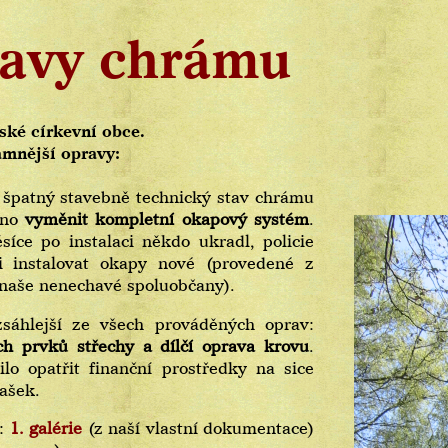
avy chrámu
ké církevní obce.
amnější opravy:
 špatný stavebně technický stav chrámu
tno
vyměnit kompletní okapový systém
.
e po instalaci někdo ukradl, policie
i instalovat okapy nové (provedené z
 naše nenechavé spoluobčany).
sáhlejší ze všech prováděných oprav:
ch prvků střechy a dílčí oprava krovu
.
lo opatřit finanční prostředky na sice
tašek.
v:
1. galérie
(z naší vlastní dokumentace)