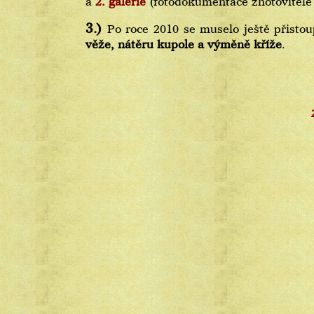
a
2. galérie
(fotodokumentace zhotovitele 
3.)
Po roce 2010 se muselo ještě přisto
věže, nátěru kupole a výměně kříže
.