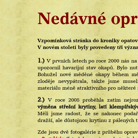
Nedávné opr
Vzpomínková stránka do kroniky opatovs
V novém století byly provedeny tři význ
1.)
V prvních letech po roce 2000 nás na
upozornil havarijní stav okapů. Bylo nu
Bohužel nové měděné okapy během měsíc
zloděje nevypátrala, takže jsme musel
materiálu méně atraktivního pro některé
2.)
V roce 2008 proběhla zatím nejroz
výměna střešní krytiny, latí klempířský
Měli jsme radost, že se nakonec podaři
dražší, ale důstojnou krytinu z pálených 
Zde jsou dvě fotogalérie z průběhu opra